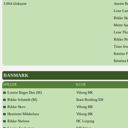
3.664 tilskuere
Anette B
Lene Lun
Rikke S
Mette Sj
Lene Th
Rikke Ni
Trine Je
Katrine 
Kristina
DANMARK
SPILLER
KLUB
Louise Bager Due (M)
Viborg HK
Rikke Schmidt (M)
Ikast Bording EH
Rikke Skov
Viborg HK
Henriette Mikkelsen
Viborg HK
Rikke Nielsen
HC Leipzig