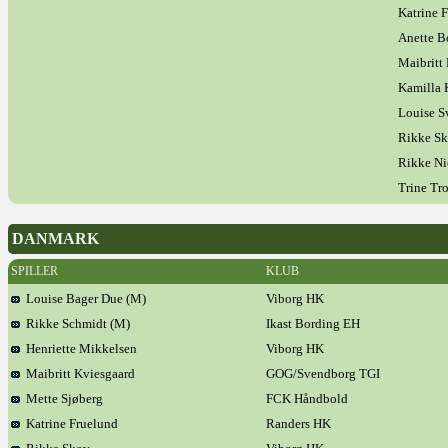
Katrine 
Anette B
Maibritt
Kamilla 
Louise S
Rikke S
Rikke Ni
Trine Tr
DANMARK
SPILLER
KLUB
Louise Bager Due (M)
Viborg HK
Rikke Schmidt (M)
Ikast Bording EH
Henriette Mikkelsen
Viborg HK
Maibritt Kviesgaard
GOG/Svendborg TGI
Mette Sjøberg
FCK Håndbold
Katrine Fruelund
Randers HK