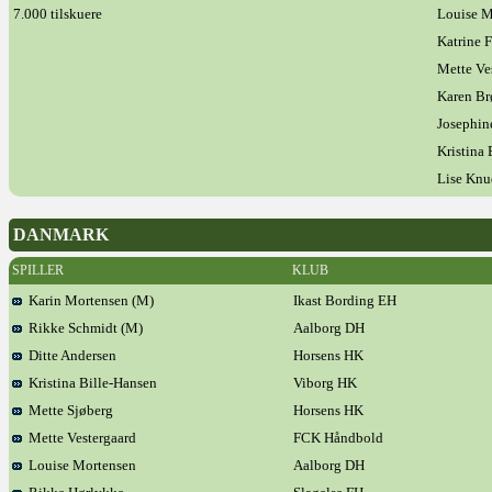
7.000 tilskuere
Louise M
Katrine 
Mette Ve
Karen Br
Josephin
Kristina
Lise Knu
DANMARK
SPILLER
KLUB
Karin Mortensen (M)
Ikast Bording EH
Rikke Schmidt (M)
Aalborg DH
Ditte Andersen
Horsens HK
Kristina Bille-Hansen
Viborg HK
Mette Sjøberg
Horsens HK
Mette Vestergaard
FCK Håndbold
Louise Mortensen
Aalborg DH