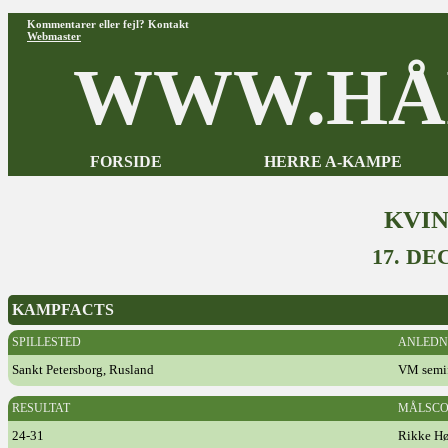
Kommentarer eller fejl? Kontakt
Webmaster
WWW.HÅ
FORSIDE
HERRE A-KAMPE
KVI
17. D
KAMPFACTS
SPILLESTED
ANLEDN
Sankt Petersborg, Rusland
VM semif
RESULTAT
MÅLSCO
24-31
Rikke Hø