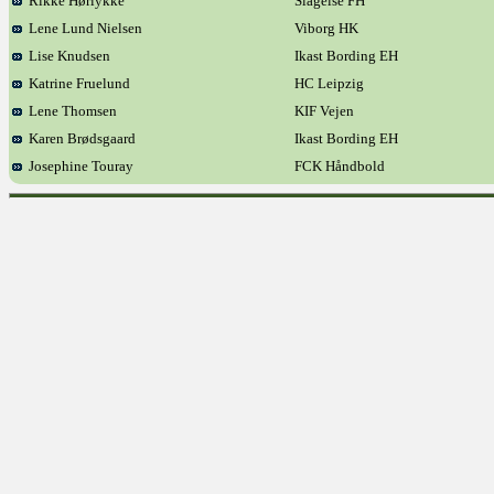
Rikke Hørlykke
Slagelse FH
Lene Lund Nielsen
Viborg HK
Lise Knudsen
Ikast Bording EH
Katrine Fruelund
HC Leipzig
Lene Thomsen
KIF Vejen
Karen Brødsgaard
Ikast Bording EH
Josephine Touray
FCK Håndbold