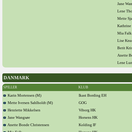
Jane Wa
Lene Th
Mette Sj
Kathrin
Mia Falk
Lise Knu
Berit Kri
Anette B
Lene Lun
DANMARK
SPILLER
KLUB
Karin Mortensen (M)
Ikast Bording EH
Mette Iversen Sahlholdt (M)
GOG
Henriette Mikkelsen
Viborg HK
Jane Wangsøe
Horsens HK
Anette Bonde Christensen
Kolding IF