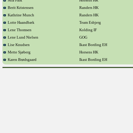
Mia Falk
Horsens HK
Berit Kristensen
Randers HK
Kathrine Munch
Randers HK
Lotte Haandbæk
Team Esbjerg
Lene Thomsen
Kolding IF
Lene Lund Nielsen
GOG
Lise Knudsen
Ikast Bording EH
Mette Sjøberg
Horsens HK
Karen Brødsgaard
Ikast Bording EH