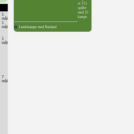
er 113.
spiller
med 25
1
kampe
mål
1
mål
Landskampe mod Rusland
1
mål
7
mål