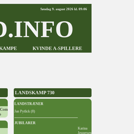
Søndag 9. august 2026 kl. 09:06
.INFO
-KAMPE
KVINDE A-SPILLERE
LANDSKAMP 730
LANDSTRÆNER
tCom
Jan Pytlick (8)
p
JUBILARER
Karina
Jespersen