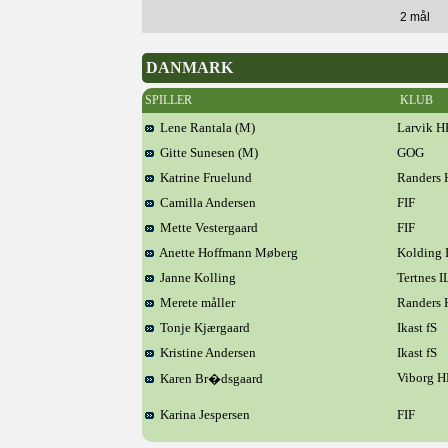
2 mål
DANMARK
SPILLER
KLUB
Lene Rantala (M)
Larvik H
Gitte Sunesen (M)
GOG
Katrine Fruelund
Randers
Camilla Andersen
FIF
Mette Vestergaard
FIF
Anette Hoffmann Møberg
Kolding 
Janne Kolling
Tertnes I
Merete måller
Randers
Tonje Kjærgaard
Ikast fS
Kristine Andersen
Ikast fS
Viborg 
Karen Br�dsgaard
Karina Jespersen
FIF