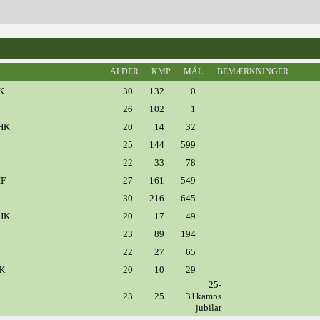
ALDER
KMP
MÅL
BEMÆRKNINGER
K
30
132
0
26
102
1
 HK
20
14
32
25
144
599
22
33
78
IF
27
161
549
L
30
216
645
 HK
20
17
49
23
89
194
22
27
65
HK
20
10
29
25-
23
25
31
kamps
jubilar