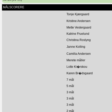
MÅLSCORERE
Tonje Kjærgaard
Kristine Andersen
Mette Vestergaard
Katrine Fruelund
Christina Roslyng
Janne Kolling
Camilla Andersen
Merete måller
Lotte Ki�rskou
Karen Br�dsgaard
7 mål
5 mål
3 mål
3 mål
3 mål
2 mål