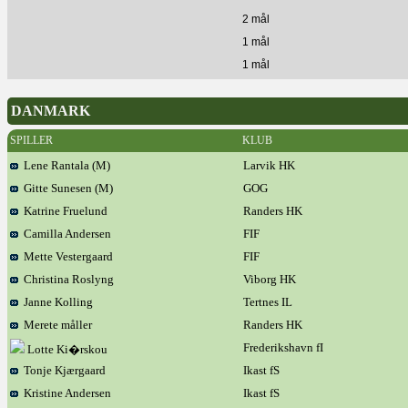
2 mål
1 mål
1 mål
DANMARK
SPILLER
KLUB
Lene Rantala (M)
Larvik HK
Gitte Sunesen (M)
GOG
Katrine Fruelund
Randers HK
Camilla Andersen
FIF
Mette Vestergaard
FIF
Christina Roslyng
Viborg HK
Janne Kolling
Tertnes IL
Merete måller
Randers HK
Frederikshavn fI
Lotte Ki�rskou
Tonje Kjærgaard
Ikast fS
Kristine Andersen
Ikast fS