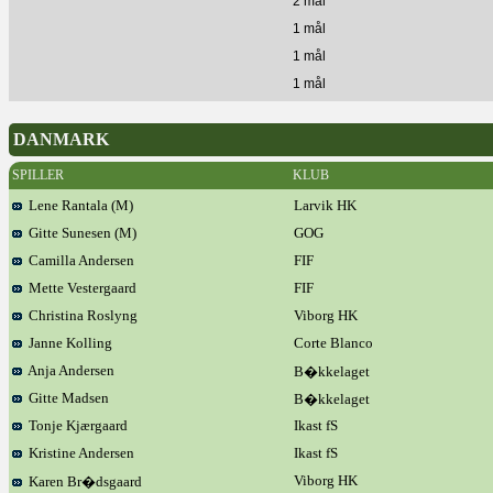
2 mål
1 mål
1 mål
1 mål
DANMARK
SPILLER
KLUB
Lene Rantala (M)
Larvik HK
Gitte Sunesen (M)
GOG
Camilla Andersen
FIF
Mette Vestergaard
FIF
Christina Roslyng
Viborg HK
Janne Kolling
Corte Blanco
Anja Andersen
B�kkelaget
Gitte Madsen
B�kkelaget
Tonje Kjærgaard
Ikast fS
Kristine Andersen
Ikast fS
Viborg HK
Karen Br�dsgaard