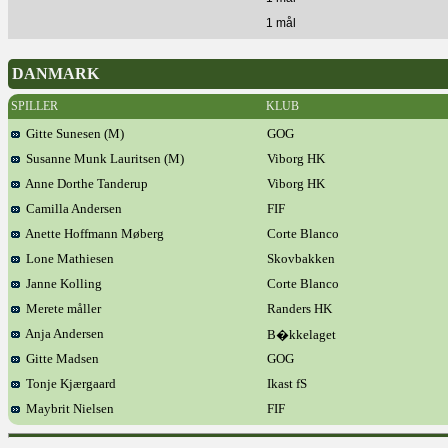
1 mål
DANMARK
SPILLER
KLUB
Gitte Sunesen (M)
GOG
Susanne Munk Lauritsen (M)
Viborg HK
Anne Dorthe Tanderup
Viborg HK
Camilla Andersen
FIF
Anette Hoffmann Møberg
Corte Blanco
Lone Mathiesen
Skovbakken
Janne Kolling
Corte Blanco
Merete måller
Randers HK
Anja Andersen
B�kkelaget
Gitte Madsen
GOG
Tonje Kjærgaard
Ikast fS
Maybrit Nielsen
FIF