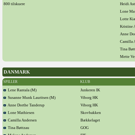
800 tilskuere
Heidi As
Lone Ma
Lotte Ki
Kristine
Anne Dor
Camilla 
Tina Bøt
Mette Ve
DANMARK
SPILLER
KLUB
Lene Rantala (M)
Junkeren IK
Susanne Munk Lauritsen (M)
Viborg HK
Anne Dorthe Tanderup
Viborg HK
Lone Mathiesen
Skovbakken
Camilla Andersen
Bækkelaget
Tina Bøttzau
GOG