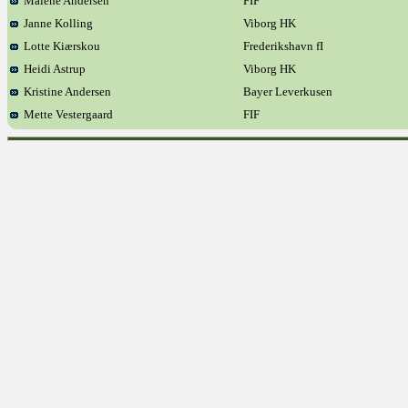
Malene Andersen
FIF
Janne Kolling
Viborg HK
Lotte Kiærskou
Frederikshavn fI
Heidi Astrup
Viborg HK
Kristine Andersen
Bayer Leverkusen
Mette Vestergaard
FIF