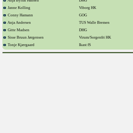
Anja Byrial Hansen
DHG
Janne Kolling
Viborg HK
Conny Hamann
GOG
Anja Andersen
TUS Walle Bremen
Gitte Madsen
DHG
Sisse Bruun Jørgensen
Virum/Sorgenfri HK
Tonje Kjærgaard
Ikast fS