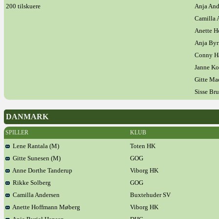
200 tilskuere
Anja And
Camilla 
Anette 
Anja Byr
Conny H
Janne Ko
Gitte Ma
Sisse Br
DANMARK
SPILLER
KLUB
Lene Rantala (M)
Toten HK
Gitte Sunesen (M)
GOG
Anne Dorthe Tanderup
Viborg HK
Rikke Solberg
GOG
Camilla Andersen
Buxtehuder SV
Anette Hoffmann Møberg
Viborg HK