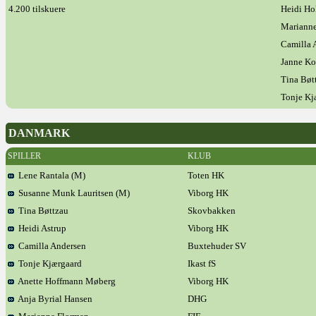
4.200 tilskuere
Heidi Ho
Marianne
Camilla 
Janne Ko
Tina Bøt
Tonje Kj
DANMARK
SPILLER
KLUB
Lene Rantala (M)
Toten HK
Susanne Munk Lauritsen (M)
Viborg HK
Tina Bøttzau
Skovbakken
Heidi Astrup
Viborg HK
Camilla Andersen
Buxtehuder SV
Tonje Kjærgaard
Ikast fS
Anette Hoffmann Møberg
Viborg HK
Anja Byrial Hansen
DHG