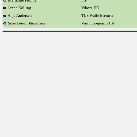
Marianne Florman
FIF
Janne Kolling
Viborg HK
Anja Andersen
TUS Walle Bremen
Sisse Bruun Jørgensen
Virum/Sorgenfri HK