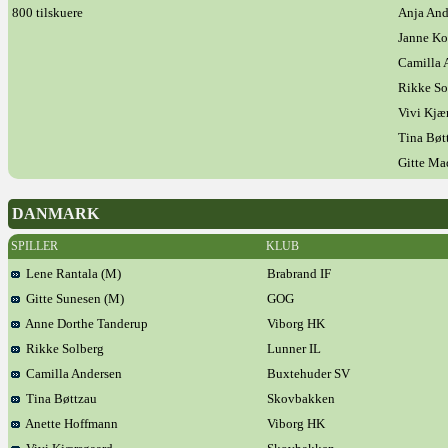
800 tilskuere
Anja And
Janne Ko
Camilla 
Rikke So
Vivi Kjæ
Tina Bøt
Gitte Ma
DANMARK
SPILLER
KLUB
Lene Rantala (M)
Brabrand IF
Gitte Sunesen (M)
GOG
Anne Dorthe Tanderup
Viborg HK
Rikke Solberg
Lunner IL
Camilla Andersen
Buxtehuder SV
Tina Bøttzau
Skovbakken
Anette Hoffmann
Viborg HK