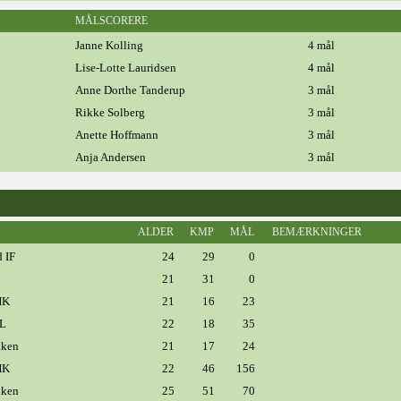
MÅLSCORERE
Janne Kolling
4 mål
Lise-Lotte Lauridsen
4 mål
Anne Dorthe Tanderup
3 mål
Rikke Solberg
3 mål
Anette Hoffmann
3 mål
Anja Andersen
3 mål
ALDER
KMP
MÅL
BEMÆRKNINGER
 IF
24
29
0
21
31
0
HK
21
16
23
IL
22
18
35
kken
21
17
24
HK
22
46
156
kken
25
51
70