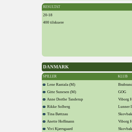
RESULTAT
20-18
400 tilskuere
DANMARK
SPILLER
KLUB
Lene Rantala (M)
Brabrand
Gitte Sunesen (M)
GOG
Anne Dorthe Tanderup
Viborg 
Rikke Solberg
Lunner 
Tina Bøttzau
Skovba
Anette Hoffmann
Viborg 
Vivi Kjærsgaard
Skovba