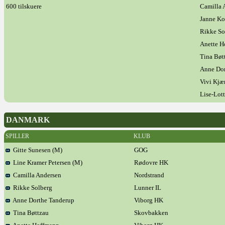
600 tilskuere
Camilla 
Janne Ko
Rikke So
Anette H
Tina Bøt
Anne Dor
Vivi Kjæ
Lise-Lot
DANMARK
SPILLER
KLUB
Gitte Sunesen (M)
GOG
Line Kramer Petersen (M)
Rødovre HK
Camilla Andersen
Nordstrand
Rikke Solberg
Lunner IL
Anne Dorthe Tanderup
Viborg HK
Tina Bøttzau
Skovbakken