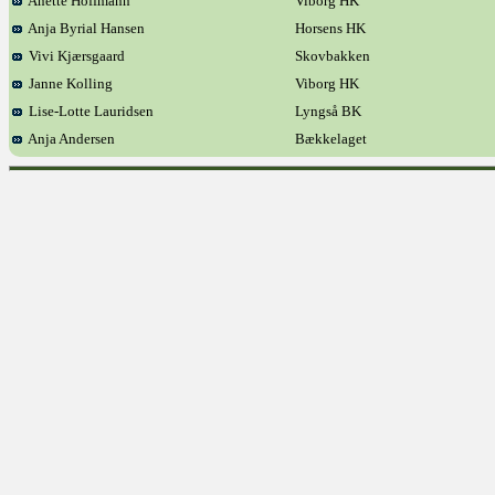
Anette Hoffmann
Viborg HK
Anja Byrial Hansen
Horsens HK
Vivi Kjærsgaard
Skovbakken
Janne Kolling
Viborg HK
Lise-Lotte Lauridsen
Lyngså BK
Anja Andersen
Bækkelaget