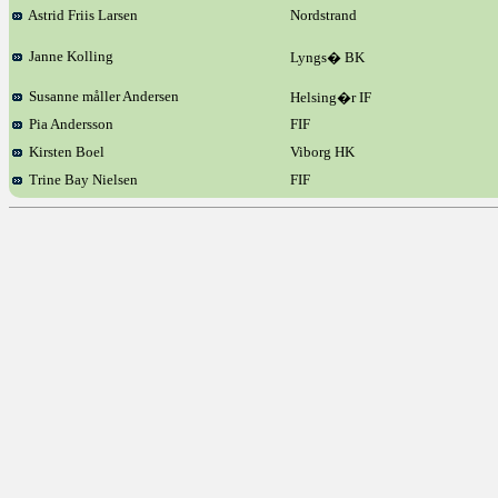
Astrid Friis Larsen
Nordstrand
Janne Kolling
Lyngs� BK
Susanne måller Andersen
Helsing�r IF
Pia Andersson
FIF
Kirsten Boel
Viborg HK
Trine Bay Nielsen
FIF