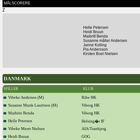
MÅLSCORERE
Z
Helle Petersen
Heidi Bruun
Maibritt Benda
Susanne måller Andersen
Janne Kolling
Pia Andersson
Kirsten Boel Nielsen
DANMARK
SPILLER
KLUB
Vibeke Andersen (M)
Ribe HK
Susanne Munk Lauritsen (M)
Viborg HK
Maibritt Benda
Viborg HK
Helle Petersen
Helsing�r IF
Vibeke Meret Nielsen
AIA/Tranbjerg
Heidi Bruun
GOG