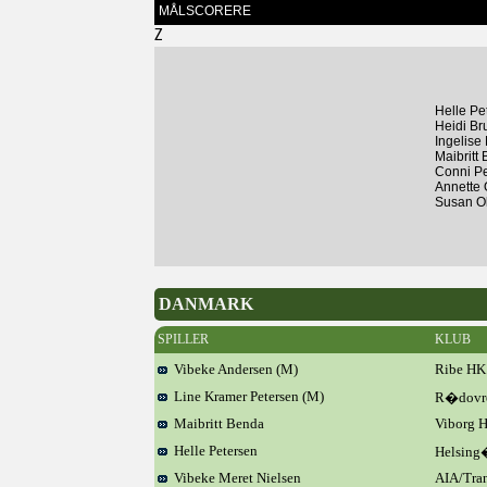
MÅLSCORERE
Z
Helle Pe
Heidi Br
Ingelise
Maibritt
Conni P
Annette 
Susan O
DANMARK
SPILLER
KLUB
Vibeke Andersen (M)
Ribe HK
Line Kramer Petersen (M)
R�dovr
Maibritt Benda
Viborg 
Helle Petersen
Helsing
Vibeke Meret Nielsen
AIA/Tra