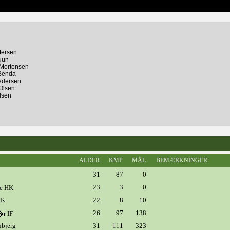
tersen
uun
 Mortensen
 Benda
edersen
Olsen
lsen
ALDER
KMP
MÅL
BEMÆRKNINGER
31
87
0
23
3
0
e HK
HK
22
8
10
26
97
138
�r IF
nbjerg
31
111
323