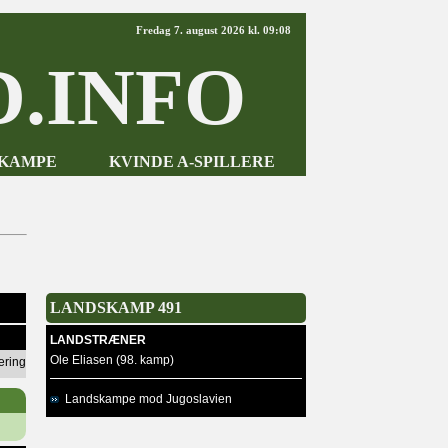
Fredag 7. august 2026 kl. 09:08
.INFO
-KAMPE
KVINDE A-SPILLERE
LANDSKAMP 491
LANDSTRÆNER
Ole Eliasen (98. kamp)
ering
Landskampe mod Jugoslavien