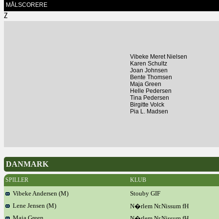
MÅLSCORERE
Z
Vibeke Meret Nielsen
Karen Schultz
Joan Johnsen
Bente Thomsen
Maja Green
Helle Pedersen
Tina Pedersen
Birgitte Volck
Pia L. Madsen
DANMARK
SPILLER
KLUB
Vibeke Andersen (M)
Stouby GIF
Lene Jensen (M)
N�rlem Nr.Nissum fH
Maja Green
N�rlem Nr.Nissum fH