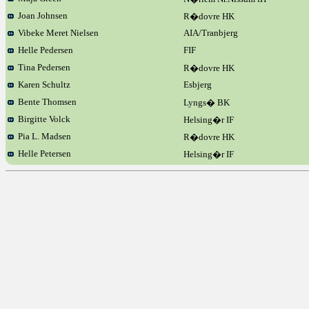
Joan Johnsen
R�dovre HK
Vibeke Meret Nielsen
AIA/Tranbjerg
Helle Pedersen
FIF
Tina Pedersen
R�dovre HK
Karen Schultz
Esbjerg
Bente Thomsen
Lyngs� BK
Birgitte Volck
Helsing�r IF
Pia L. Madsen
R�dovre HK
Helle Petersen
Helsing�r IF