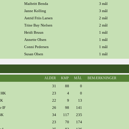
Maibritt Benda
3 mål
Janne Kolling
3 mål
Astrid Friis Larsen
2 mål
Trine Bay Nielsen
2 mål
Heidi Bruun
1 mål
Annette Olsen
1 mål
Conni Pedersen
1 mål
Susan Olsen
1 mål
ALDER
KMP
MÅL
BEMÆRKNINGER
31
88
0
 HK
23
4
0
HK
22
9
13
r IF
26
98
141
BK
34
117
235
23
70
174