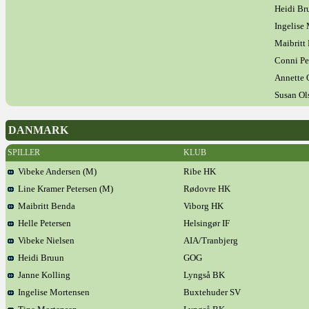
Heidi Br
Ingelise
Maibritt
Conni Pe
Annette 
Susan Ol
DANMARK
SPILLER
KLUB
Vibeke Andersen (M)
Ribe HK
Line Kramer Petersen (M)
Rødovre HK
Maibritt Benda
Viborg HK
Helle Petersen
Helsingør IF
Vibeke Nielsen
AIA/Tranbjerg
Heidi Bruun
GOG
Janne Kolling
Lyngså BK
Ingelise Mortensen
Buxtehuder SV