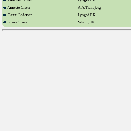
Tine Mortensen
Lyngså BK
Annette Olsen
AIA/Tranbjerg
Conni Pedersen
Lyngså BK
Susan Olsen
Viborg HK