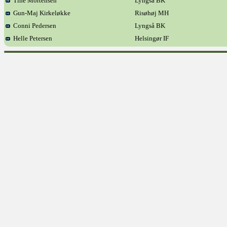
Tine Mortensen
Lyngså BK
Gun-Maj Kirkeløkke
Risøhøj MH
Conni Pedersen
Lyngså BK
Helle Petersen
Helsingør IF