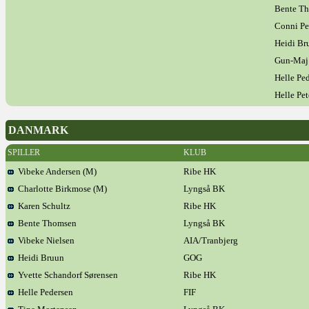
Bente T
Conni Pe
Heidi Br
Gun-Maj
Helle Pe
Helle Pet
DANMARK
SPILLER
KLUB
Vibeke Andersen (M)
Ribe HK
Charlotte Birkmose (M)
Lyngså BK
Karen Schultz
Ribe HK
Bente Thomsen
Lyngså BK
Vibeke Nielsen
AIA/Tranbjerg
Heidi Bruun
GOG
Yvette Schandorf Sørensen
Ribe HK
Helle Pedersen
FIF