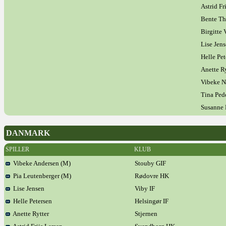
Astrid Fr
Bente T
Birgitte 
Lise Jen
Helle Pet
Anette Ry
Vibeke N
Tina Ped
Susanne 
DANMARK
SPILLER
KLUB
Vibeke Andersen (M)
Stouby GIF
Pia Leutenberger (M)
Rødovre HK
Lise Jensen
Viby IF
Helle Petersen
Helsingør IF
Anette Rytter
Stjernen