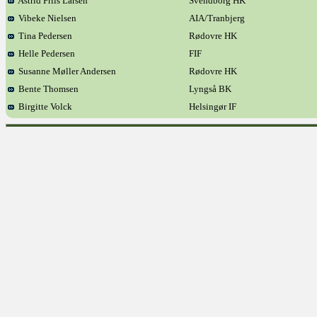
Astrid Friis Larsen
Svendborg HK
Vibeke Nielsen
AIA/Tranbjerg
Tina Pedersen
Rødovre HK
Helle Pedersen
FIF
Susanne Møller Andersen
Rødovre HK
Bente Thomsen
Lyngså BK
Birgitte Volck
Helsingør IF