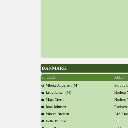
DANMARK
SPILLER
KLUB
Vibeke Andersen (M)
Stouby 
Lene Jensen (M)
Nørlem N
Maja Green
Nørlem N
Joan Johnsen
Rødovre
Vibeke Nielsen
AIA/Tra
Helle Pedersen
FIF