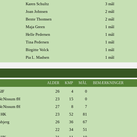
Karen Schultz
3 mål
Joan Johnsen
2 mål
Bente Thomsen
2 mål
Maja Green
1 mål
Helle Pedersen
1 mål
Tina Pedersen
1 mål
Birgitte Volck
1 mål
Pia L. Madsen
1 mål
ALDER
KMP
MÅL
BEMÆRKNINGER
GIF
26
4
0
r.Nissum fH
23
15
0
r.Nissum fH
27
8
7
 HK
23
52
81
nbjerg
26
36
67
22
34
51