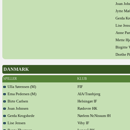
Joan Joh
Jytte Møl
Gerda Kr
Lise Jen
Anne Pan
Mette Hj
Birgitte 
Dorthe P
DANMARK
SPILLER
KLUB
Ulla Sørensen (M)
FIF
Erna Pedersen (M)
AIA/Tranbjerg
Birte Carlsen
Helsingør IF
Joan Johnsen
Rødovre HK
Gerda Krogshede
Nørlem Nr.Nissum fH
Lise Jensen
Viby IF