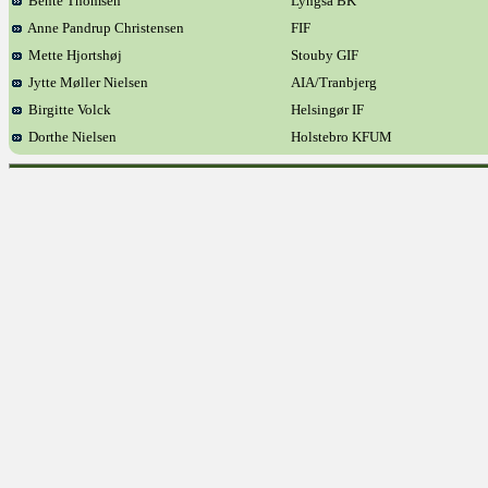
Bente Thomsen
Lyngså BK
Anne Pandrup Christensen
FIF
Mette Hjortshøj
Stouby GIF
Jytte Møller Nielsen
AIA/Tranbjerg
Birgitte Volck
Helsingør IF
Dorthe Nielsen
Holstebro KFUM