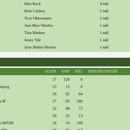
Käte Kock
4 mål
Birte Carlsen
2 mål
Tove Okkerstrøm
2 mål
Ann-Mari Winther
1 mål
Tina Madsen
1 mål
Jenny Yde
1 mål
Jytte Møller Nielsen
1 mål
ALDER
KMP
MÅL
BEMÆRKNINGER
27
126
0
nbjerg
23
15
0
24
62
64
r IF
27
93
266
22
48
72
20
22
13
ro KFUM
24
74
109