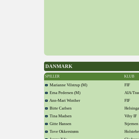
DANMARK
SPILLER
KLUB
Marianne Vilstrup (M)
FIF
Erna Pedersen (M)
AIA/Tra
Ann-Mari Winther
FIF
Birte Carlsen
Helsingø
Tina Madsen
Viby IF
Gitte Hansen
Stjernen
Tove Okkerstrøm
Holsteb