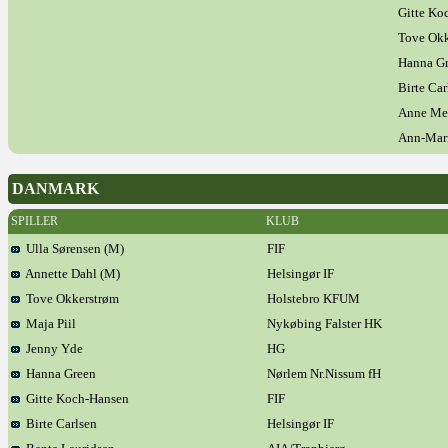
Gitte Ko
Tove Okk
Hanna G
Birte Car
Anne Met
Ann-Mari
DANMARK
SPILLER
KLUB
Ulla Sørensen (M)
FIF
Annette Dahl (M)
Helsingør IF
Tove Okkerstrøm
Holstebro KFUM
Maja Piil
Nykøbing Falster HK
Jenny Yde
HG
Hanna Green
Nørlem Nr.Nissum fH
Gitte Koch-Hansen
FIF
Birte Carlsen
Helsingør IF