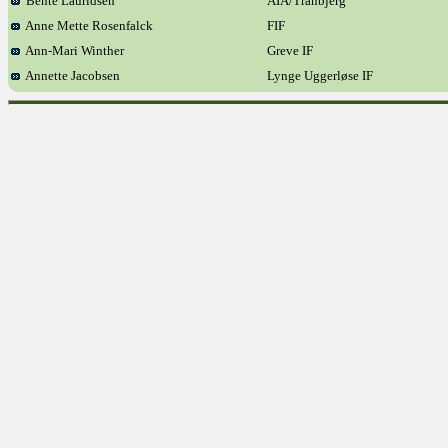
Bente Lauridsen
AIA/Tranbjerg
Anne Mette Rosenfalck
FIF
Ann-Mari Winther
Greve IF
Annette Jacobsen
Lynge Uggerløse IF