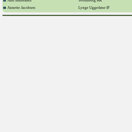
Ann Andreasen
Svendborg HK
Annette Jacobsen
Lynge Uggerløse IF