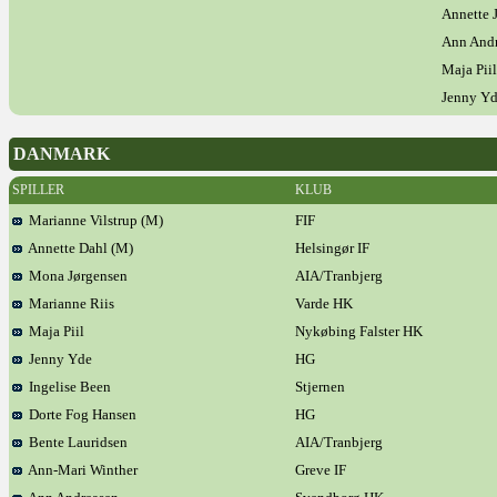
Annette 
Ann Andr
Maja Piil
Jenny Y
DANMARK
SPILLER
KLUB
Marianne Vilstrup (M)
FIF
Annette Dahl (M)
Helsingør IF
Mona Jørgensen
AIA/Tranbjerg
Marianne Riis
Varde HK
Maja Piil
Nykøbing Falster HK
Jenny Yde
HG
Ingelise Been
Stjernen
Dorte Fog Hansen
HG
Bente Lauridsen
AIA/Tranbjerg
Ann-Mari Winther
Greve IF