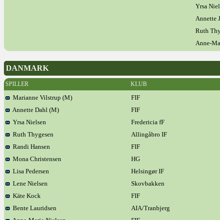
Yrsa Nie
Annette 
Ruth Th
Anne-Mar
DANMARK
SPILLER
KLUB
Marianne Vilstrup (M)
FIF
Annette Dahl (M)
FIF
Yrsa Nielsen
Fredericia fF
Ruth Thygesen
Allingåbro IF
Randi Hansen
FIF
Mona Christensen
HG
Lisa Pedersen
Helsingør IF
Lene Nielsen
Skovbakken
Käte Kock
FIF
Bente Lauridsen
AIA/Tranbjerg