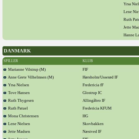
Yrsa Nie
Lene Nie
Ruth Pat
Jette Ma
Hanne L
DANMARK
SPILLER
KLUB
Marianne Vilstrup (M)
FIF
Anne Grete Vilhelmsen (M)
Hørsholm/Usserød IF
Yrsa Nielsen
Fredericia fF
Tove Hansen
Glostrup IC
Ruth Thygesen
Allingåbro IF
Ruth Patuel
Fredericia KFUM
Mona Christensen
HG
Lene Nielsen
Skovbakken
Jette Madsen
Næstved IF