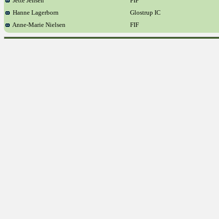
Jette Jensen
FIF
Hanne Lagerborn
Glostrup IC
Anne-Marie Nielsen
FIF