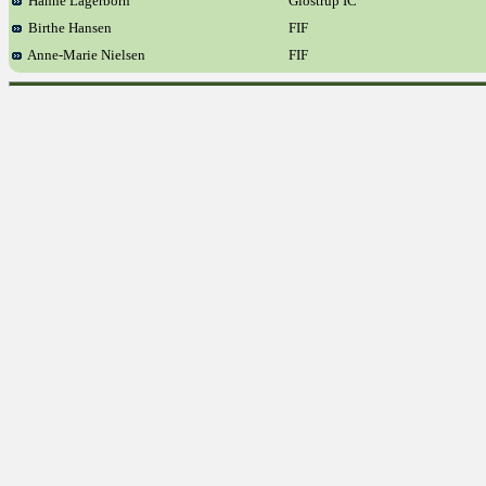
Hanne Lagerborn
Glostrup IC
Birthe Hansen
FIF
Anne-Marie Nielsen
FIF