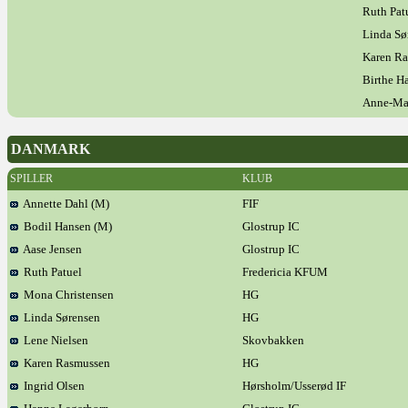
Ruth Pat
Linda Sø
Karen R
Birthe H
Anne-Mar
DANMARK
SPILLER
KLUB
Annette Dahl (M)
FIF
Bodil Hansen (M)
Glostrup IC
Aase Jensen
Glostrup IC
Ruth Patuel
Fredericia KFUM
Mona Christensen
HG
Linda Sørensen
HG
Lene Nielsen
Skovbakken
Karen Rasmussen
HG
Ingrid Olsen
Hørsholm/Usserød IF