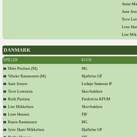
Anne-Mar
Aase Jen
Tove Lor
Lene Ha
Lise Mik
DANMARK
SPILLER
KLUB
Ditte Poulsen (M)
HG
Vibeke Rasmussen (M)
Hjallelse GF
Aase Jensen
Ledøje Smørum IF
Tove Lorenzen
Skovbakken
Ruth Paulsen
Fredericia KFUM
Lise Mikkelsen
Skovbakken
Lene Hansen
FIF
Karen Rasmussen
HG
Jytte Skøtt Mikkelsen
Hjallelse GF