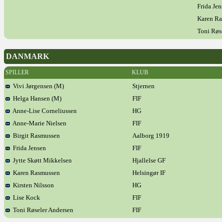
Frida Je
Karen R
Toni Røs
DANMARK
SPILLER
KLUB
Vivi Jørgensen (M)
Stjernen
Helga Hansen (M)
FIF
Anne-Lise Corneliussen
HG
Anne-Marie Nielsen
FIF
Birgit Rasmussen
Aalborg 1919
Frida Jensen
FIF
Jytte Skøtt Mikkelsen
Hjallelse GF
Karen Rasmussen
Helsingør IF
Kirsten Nilsson
HG
Lise Kock
FIF
Toni Røseler Andersen
FIF