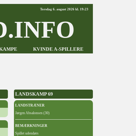
Torsdag 6. august 2026 kl. 19:23
.INFO
-KAMPE
KVINDE A-SPILLERE
LANDSKAMP 69
LANDSTRÆNER
Jørgen Absalonsen (30)
BEMÆRKNINGER
Spillet udendørs