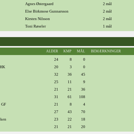
Agnes Østergaard
2 mål
Else Birkmose Gunnarsson
2 mål
Kirsten Nilsson
2 mål
Toni Røseler
1 mål
ALDER
KMP
MÅL
BEMÆRKNINGER
24
8
0
 HK
20
3
0
32
36
45
25
11
9
21
21
36
31
61
108
e GF
21
8
4
27
43
70
kken
23
22
18
21
21
20