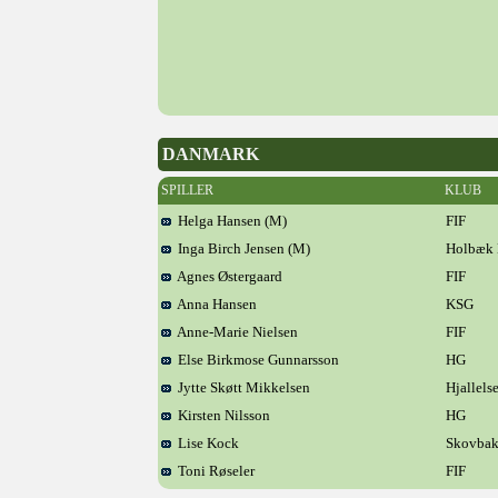
DANMARK
SPILLER
KLUB
Helga Hansen (M)
FIF
Inga Birch Jensen (M)
Holbæk
Agnes Østergaard
FIF
Anna Hansen
KSG
Anne-Marie Nielsen
FIF
Else Birkmose Gunnarsson
HG
Jytte Skøtt Mikkelsen
Hjallels
Kirsten Nilsson
HG
Lise Kock
Skovba
Toni Røseler
FIF