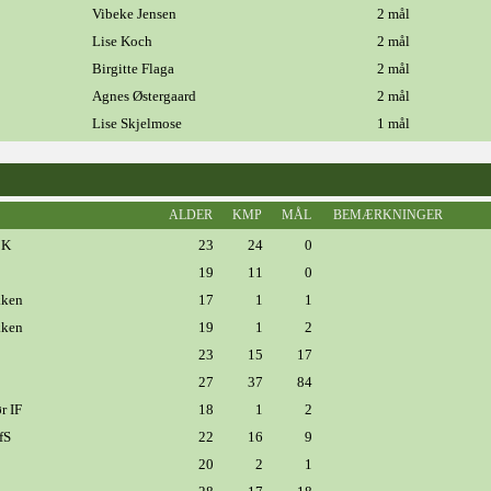
Vibeke Jensen
2 mål
Lise Koch
2 mål
Birgitte Flaga
2 mål
Agnes Østergaard
2 mål
Lise Skjelmose
1 mål
ALDER
KMP
MÅL
BEMÆRKNINGER
BK
23
24
0
19
11
0
kken
17
1
1
kken
19
1
2
23
15
17
27
37
84
r IF
18
1
2
fS
22
16
9
20
2
1