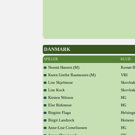
DANMARK
SPILLER
KLUB
Noomi Hansen (M)
Korsør 
Karen Grethe Rasmussen (M)
VRI
Lise Skjelmose
Skovba
Lise Kock
Skovba
Kirsten Nilsson
HG
Else Birkmose
HG
Birgitte Flaga
Helsingø
Birgit Landrock
Horsens 
Anne-Lise Corneliussen
HG