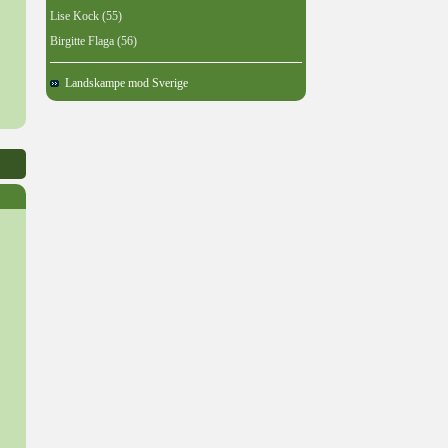
Lise Kock (55)
Birgitte Flaga (56)
Landskampe mod Sverige