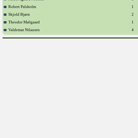
Robert Palsholm
1
Skjold Bjørn
2
Theodor Mølgaard
1
Valdemar Nilausen
4