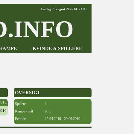
Fredag 7. august 2026 kl. 21:01
.INFO
-KAMPE
KVINDE A-SPILLERE
OVERSIGT
ESTE
Spillere
1
2010
Kampe / mål
6 / 5
Periode
15.04.2010 - 20.06.2010