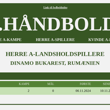
Link til fodboldsider
HÅNDBOLD
E A-KAMPE
HERRE A-SPILLERE
KVINDE A
HERRE A-LANDSHOLDSPILLERE
DINAMO BUKAREST, RUMÆNIEN
KAMPE
MÅL
FØRSTE
SEN
2
0
06.11.2024
10.11.