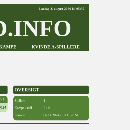
Lørdag 8. august 2026 kl. 05:37
.INFO
-KAMPE
KVINDE A-SPILLERE
OVERSIGT
ESTE
Spillere
1
2024
Kampe / mål
2 / 0
Periode
06.11.2024 - 10.11.2024