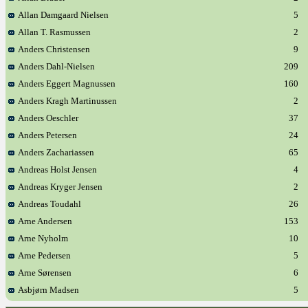
Allan Damgaard Nielsen
5
Allan T. Rasmussen
2
Anders Christensen
9
Anders Dahl-Nielsen
209
Anders Eggert Magnussen
160
Anders Kragh Martinussen
2
Anders Oeschler
37
Anders Petersen
24
Anders Zachariassen
65
Andreas Holst Jensen
4
Andreas Kryger Jensen
2
Andreas Toudahl
26
Arne Andersen
153
Arne Nyholm
10
Arne Pedersen
5
Arne Sørensen
6
Asbjørn Madsen
5