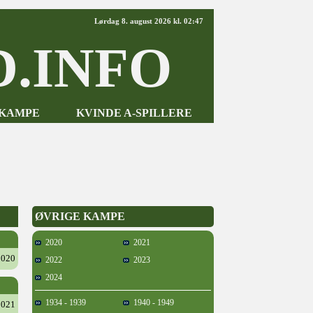
Lørdag 8. august 2026 kl. 02:47
.INFO
-KAMPE
KVINDE A-SPILLERE
ØVRIGE KAMPE
2020
2021
2020
2022
2023
2024
1934 - 1939
1940 - 1949
2021