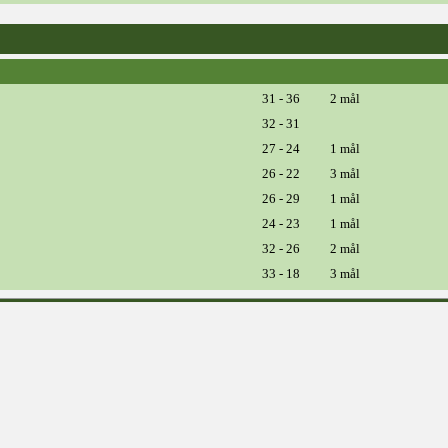
31 - 36
2 mål
32 - 31
27 - 24
1 mål
26 - 22
3 mål
26 - 29
1 mål
24 - 23
1 mål
32 - 26
2 mål
33 - 18
3 mål