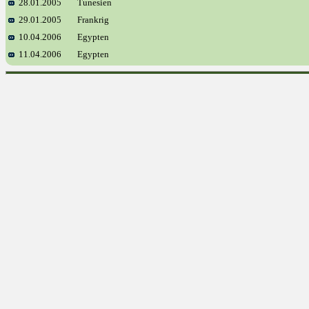
28.01.2005
Tunesien
29.01.2005
Frankrig
10.04.2006
Egypten
11.04.2006
Egypten