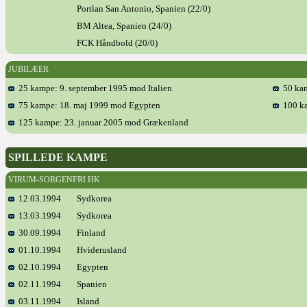
Portlan San Antonio, Spanien (22/0)
BM Altea, Spanien (24/0)
FCK Håndbold (20/0)
JUBILÆER
25 kampe: 9. september 1995 mod Italien
50 kam
75 kampe: 18. maj 1999 mod Egypten
100 ka
125 kampe: 23. januar 2005 mod Grækenland
SPILLEDE KAMPE
VIRUM-SORGENFRI HK
12.03.1994
Sydkorea
13.03.1994
Sydkorea
30.09.1994
Finland
01.10.1994
Hviderusland
02.10.1994
Egypten
02.11.1994
Spanien
03.11.1994
Island