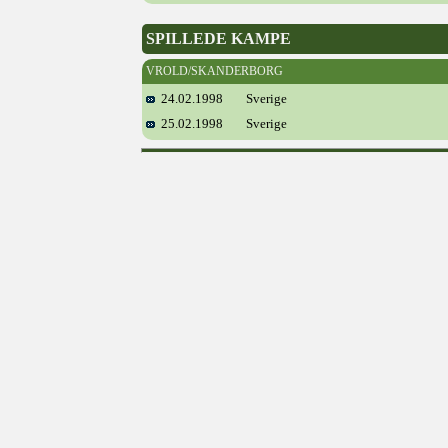
SPILLEDE KAMPE
VROLD/SKANDERBORG
24.02.1998
Sverige
25.02.1998
Sverige