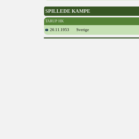
SPILLEDE KAMPE
TARUP HK
26.11.1953
Sverige