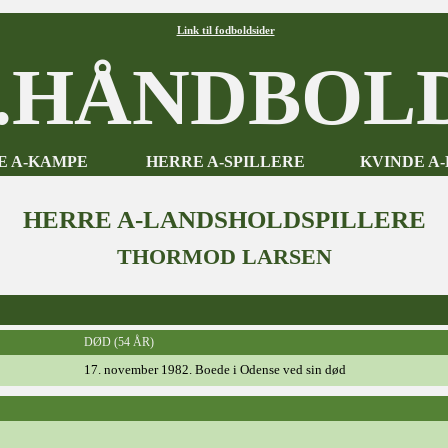
Link til fodboldsider
HÅNDBOLD
E A-KAMPE
HERRE A-SPILLERE
KVINDE A
HERRE A-LANDSHOLDSPILLERE
THORMOD LARSEN
DØD (54 ÅR)
17. november 1982. Boede i Odense ved sin død