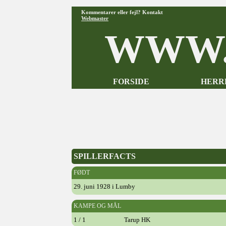
Kommentarer eller fejl? Kontakt
Webmaster
WWW.
FORSIDE
HERR
SPILLERFACTS
FØDT
29. juni 1928 i Lumby
KAMPE OG MÅL
1 / 1
Tarup HK