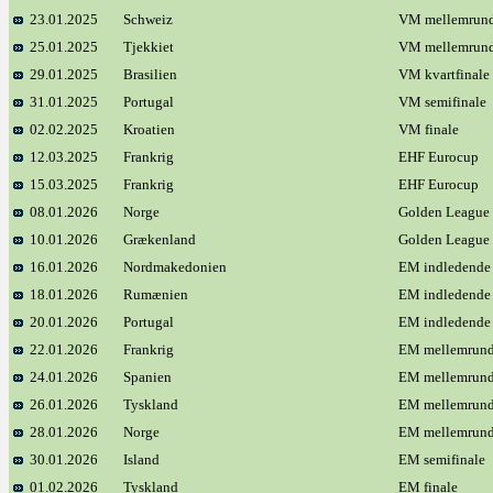
23.01.2025
Schweiz
VM mellemrun
25.01.2025
Tjekkiet
VM mellemrun
29.01.2025
Brasilien
VM kvartfinale
31.01.2025
Portugal
VM semifinale
02.02.2025
Kroatien
VM finale
12.03.2025
Frankrig
EHF Eurocup
15.03.2025
Frankrig
EHF Eurocup
08.01.2026
Norge
Golden League
10.01.2026
Grækenland
Golden League
16.01.2026
Nordmakedonien
EM indledende
18.01.2026
Rumænien
EM indledende
20.01.2026
Portugal
EM indledende
22.01.2026
Frankrig
EM mellemrun
24.01.2026
Spanien
EM mellemrun
26.01.2026
Tyskland
EM mellemrun
28.01.2026
Norge
EM mellemrun
30.01.2026
Island
EM semifinale
01.02.2026
Tyskland
EM finale