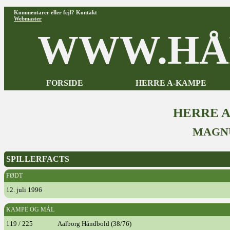
Kommentarer eller fejl? Kontakt
Webmaster
WWW.HÅ
FORSIDE
HERRE A-KAMPE
HERRE 
MAGNU
SPILLERFACTS
FØDT
12. juli 1996
KAMPE OG MÅL
119 / 225
Aalborg Håndbold (38/76)