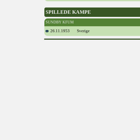
SPILLEDE KAMPE
SUNDBY KFUM
26.11.1953
Sverige