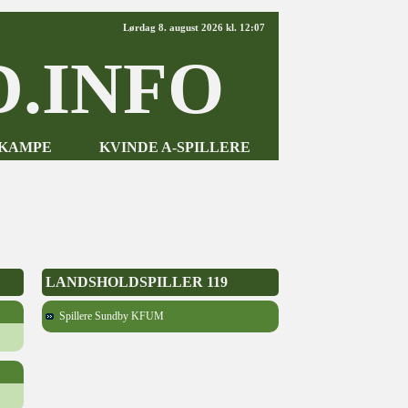
Lørdag 8. august 2026 kl. 12:07
.INFO
-KAMPE
KVINDE A-SPILLERE
LANDSHOLDSPILLER 119
Spillere Sundby KFUM