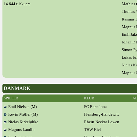
14.644 tilskuere
Mathias 
Thomas 
Rasmus 
Magnus 
Emil Jak
Johan P.
Simon Py
Lukas Jø
Niclas K
Magnus S
DANMARK
SPILLER
KLUB
A
Emil Nielsen (M)
FC Barcelona
Kevin Møller (M)
Flensburg-Handewitt
Niclas Kirkeløkke
Rhein-Neckar Löwen
Magnus Landin
THW Kiel