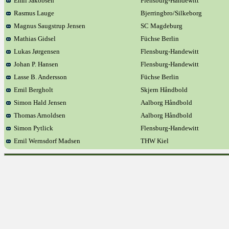
Emil Jakobsen
Flensburg-Handewitt
Rasmus Lauge
Bjerringbro/Silkeborg
Magnus Saugstrup Jensen
SC Magdeburg
Mathias Gidsel
Füchse Berlin
Lukas Jørgensen
Flensburg-Handewitt
Johan P. Hansen
Flensburg-Handewitt
Lasse B. Andersson
Füchse Berlin
Emil Bergholt
Skjern Håndbold
Simon Hald Jensen
Aalborg Håndbold
Thomas Arnoldsen
Aalborg Håndbold
Simon Pytlick
Flensburg-Handewitt
Emil Wernsdorf Madsen
THW Kiel