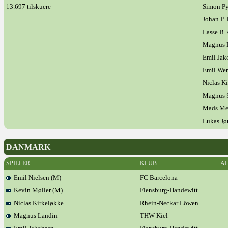
13.697 tilskuere
Simon Py
Johan P.
Lasse B.
Magnus 
Emil Jak
Emil Wer
Niclas K
Magnus S
Mads Me
Lukas Jø
DANMARK
SPILLER
KLUB
A
Emil Nielsen (M)
FC Barcelona
Kevin Møller (M)
Flensburg-Handewitt
Niclas Kirkeløkke
Rhein-Neckar Löwen
Magnus Landin
THW Kiel