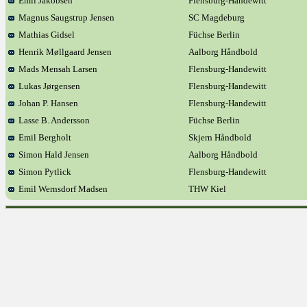
Emil Jakobsen
Flensburg-Handewitt
Magnus Saugstrup Jensen
SC Magdeburg
Mathias Gidsel
Füchse Berlin
Henrik Møllgaard Jensen
Aalborg Håndbold
Mads Mensah Larsen
Flensburg-Handewitt
Lukas Jørgensen
Flensburg-Handewitt
Johan P. Hansen
Flensburg-Handewitt
Lasse B. Andersson
Füchse Berlin
Emil Bergholt
Skjern Håndbold
Simon Hald Jensen
Aalborg Håndbold
Simon Pytlick
Flensburg-Handewitt
Emil Wernsdorf Madsen
THW Kiel