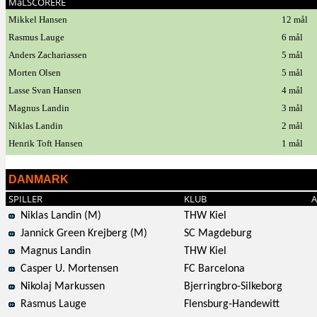
MåLSCORERE
Mikkel Hansen
12 mål
Rasmus Lauge
6 mål
Anders Zachariassen
5 mål
Morten Olsen
5 mål
Lasse Svan Hansen
4 mål
Magnus Landin
3 mål
Niklas Landin
2 mål
Henrik Toft Hansen
1 mål
DANMARK
SPILLER
KLUB
A
Niklas Landin (M)
THW Kiel
Jannick Green Krejberg (M)
SC Magdeburg
Magnus Landin
THW Kiel
Casper U. Mortensen
FC Barcelona
Nikolaj Markussen
Bjerringbro-Silkeborg
Rasmus Lauge
Flensburg-Handewitt