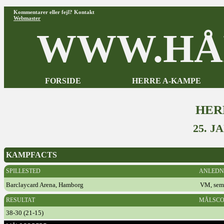
Kommentarer eller fejl? Kontakt
Webmaster
WWW.HÅ
FORSIDE
HERRE A-KAMPE
HER
25. J
KAMPFACTS
SPILLESTED
ANLEDN
Barclaycard Arena, Hamborg
VM, semi
RESULTAT
MÅLSCO
38-30 (21-15)