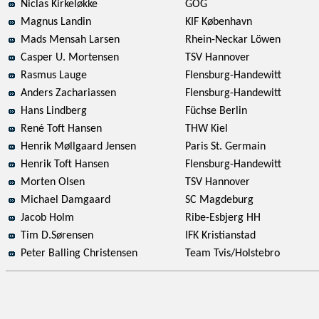
Niclas Kirkeløkke
GOG
Magnus Landin
KIF København
Mads Mensah Larsen
Rhein-Neckar Löwen
Casper U. Mortensen
TSV Hannover
Rasmus Lauge
Flensburg-Handewitt
Anders Zachariassen
Flensburg-Handewitt
Hans Lindberg
Füchse Berlin
René Toft Hansen
THW Kiel
Henrik Møllgaard Jensen
Paris St. Germain
Henrik Toft Hansen
Flensburg-Handewitt
Morten Olsen
TSV Hannover
Michael Damgaard
SC Magdeburg
Jacob Holm
Ribe-Esbjerg HH
Tim D.Sørensen
IFK Kristianstad
Peter Balling Christensen
Team Tvis/Holstebro