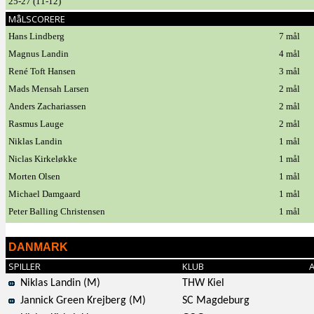
25-27 (11-12)
MåLSCORERE
Hans Lindberg
7 mål
Magnus Landin
4 mål
René Toft Hansen
3 mål
Mads Mensah Larsen
2 mål
Anders Zachariassen
2 mål
Rasmus Lauge
2 mål
Niklas Landin
1 mål
Niclas Kirkeløkke
1 mål
Morten Olsen
1 mål
Michael Damgaard
1 mål
Peter Balling Christensen
1 mål
DANMARK
SPILLER
KLUB
Niklas Landin (M)
THW Kiel
Jannick Green Krejberg (M)
SC Magdeburg