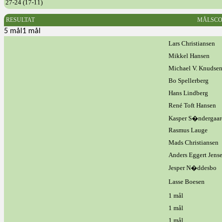
27-24 (17-11)
RESULTAT
MÅLSCO
5 mål1 mål
Lars Christiansen
Mikkel Hansen
Michael V. Knudse
Bo Spellerberg
Hans Lindberg
René Toft Hansen
Kasper S�ndergaar
Rasmus Lauge
Mads Christiansen
Anders Eggert Jens
Jesper N�ddesbo
Lasse Boesen
1 mål
1 mål
1 mål