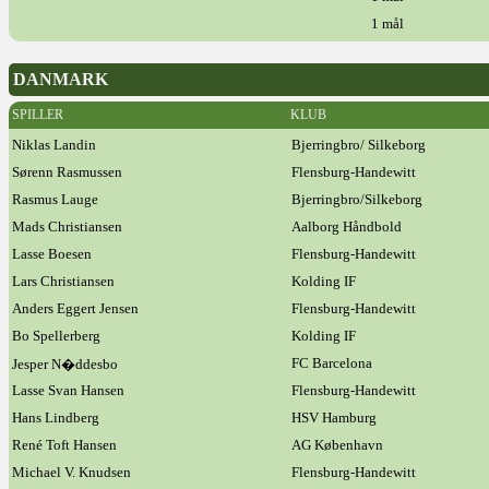
1 mål
DANMARK
SPILLER
KLUB
Niklas Landin
Bjerringbro/ Silkeborg
Sørenn Rasmussen
Flensburg-Handewitt
Rasmus Lauge
Bjerringbro/Silkeborg
Mads Christiansen
Aalborg Håndbold
Lasse Boesen
Flensburg-Handewitt
Lars Christiansen
Kolding IF
Anders Eggert Jensen
Flensburg-Handewitt
Bo Spellerberg
Kolding IF
FC Barcelona
Jesper N�ddesbo
Lasse Svan Hansen
Flensburg-Handewitt
Hans Lindberg
HSV Hamburg
René Toft Hansen
AG København
Michael V. Knudsen
Flensburg-Handewitt