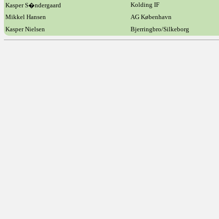
Kolding IF
Kasper S�ndergaard
Mikkel Hansen
AG København
Kasper Nielsen
Bjerringbro/Silkeborg