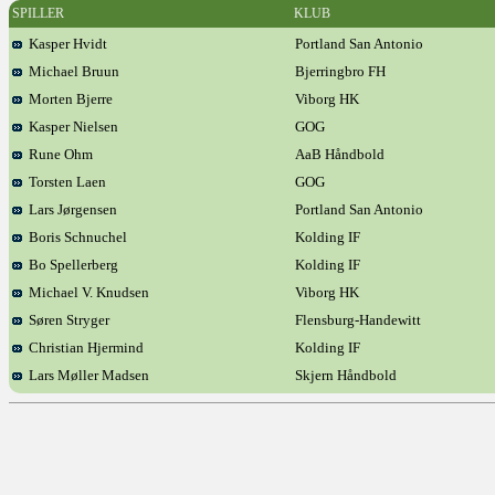
SPILLER
KLUB
Kasper Hvidt
Portland San Antonio
Michael Bruun
Bjerringbro FH
Morten Bjerre
Viborg HK
Kasper Nielsen
GOG
Rune Ohm
AaB Håndbold
Torsten Laen
GOG
Lars Jørgensen
Portland San Antonio
Boris Schnuchel
Kolding IF
Bo Spellerberg
Kolding IF
Michael V. Knudsen
Viborg HK
Søren Stryger
Flensburg-Handewitt
Christian Hjermind
Kolding IF
Lars Møller Madsen
Skjern Håndbold